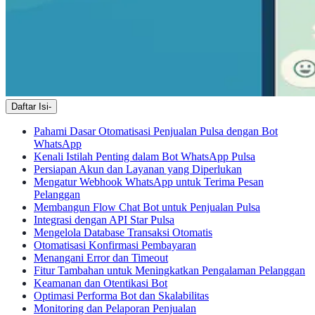
Daftar Isi
-
Pahami Dasar Otomatisasi Penjualan Pulsa dengan Bot
WhatsApp
Kenali Istilah Penting dalam Bot WhatsApp Pulsa
Persiapan Akun dan Layanan yang Diperlukan
Mengatur Webhook WhatsApp untuk Terima Pesan
Pelanggan
Membangun Flow Chat Bot untuk Penjualan Pulsa
Integrasi dengan API Star Pulsa
Mengelola Database Transaksi Otomatis
Otomatisasi Konfirmasi Pembayaran
Menangani Error dan Timeout
Fitur Tambahan untuk Meningkatkan Pengalaman Pelanggan
Keamanan dan Otentikasi Bot
Optimasi Performa Bot dan Skalabilitas
Monitoring dan Pelaporan Penjualan